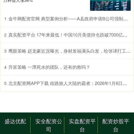
金牛网配资官网 典型案例分析——A县政府申请B公司强制清算案
1
真实配资平台 17年来最低！中国10月美债持仓跌破7000亿美元大关
2
鹰眼策略 赵龙豪近况曝光，身材发福满头白发，给张译打工，早已获得新身份
3
升富策略 一潭死水的团队，还有的救吗？
4
北京配资网APP下载 歧路旅人大陆的霸者：2026年1月8日维护公告，索尼娅开6星，波斗开5期
5
盛达优配
安全配资公
实盘配资平
配资炒股平
司
台
台