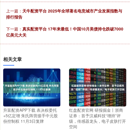
上一篇：
天牛配资平台 2025年全球著名电竞城市产业发展指数与
排行报告
下一篇：
真实配资平台 17年来最低！中国10月美债持仓跌破7000
亿美元大关
相关文章
升富配资APP下载 表决权委托
红盘配资官网 研报掘金丨浙商
+5亿定增 朱氏阵营接手中元股
证券：首予汉威科技“增持”评
份控制权 11月3日复牌
级，传感器龙头，电子皮肤打开
空间