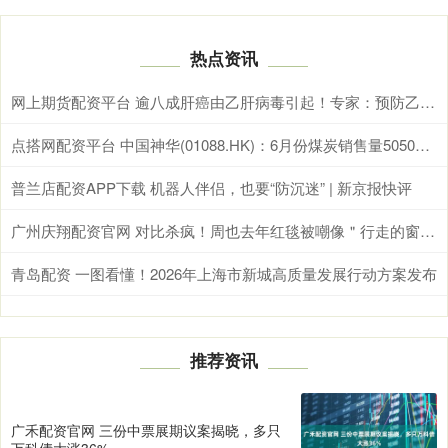
热点资讯
网上期货配资平台 逾八成肝癌由乙肝病毒引起！专家：预防乙肝病毒感染，接种疫苗最有效
点搭网配资平台 中国神华(01088.HK)：6月份煤炭销售量5050万吨 同比减少4.9%
普兰店配资APP下载 机器人伴侣，也要“防沉迷” | 新京报快评
广州庆翔配资官网 对比杀疯！周也去年红毯被嘲像＂行走的窗帘＂，今年直接逆袭封神，清冷古堡公主这气质内娱没几个能打！
青岛配资 一图看懂！2026年上海市新城高质量发展行动方案发布
推荐资讯
广禾配资官网 三份中票展期议案揭晓，多只
万科债大涨36%