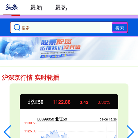
头条
最新
最热
搜索
沪深京行情 实时轮播
北证50
1122.88
3.42
0.30%