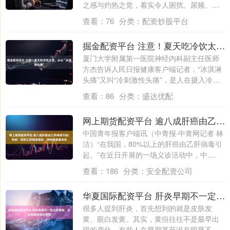
之感与灼热之觉，着实令人困扰。尿频、尿
急、尿....
查看：
76
分类：
配资炒股平台
掘金配资平台 注意！夏天吃冷饮太急，小心“冰淇淋头痛”
厦门大学附属第一医院神经内科副主任医师
方杰告诉人民日报健康客户端记者，“冰淇淋
头痛”又叫“冷刺激性头痛”，是人在摄入冷
物....
查看：
86
分类：
盛达优配
网上期货配资平台 逾八成肝癌由乙肝病毒引起！专家：预防乙肝病毒感染，接种疫苗最有效
中国青年报客户端讯（中青报·中青网记者 林
洁）“在我国，80%以上的肝癌由乙肝病毒引
起。”在近日开展的一场义诊活动中，中....
查看：
186
分类：
安全配资公司
华夏国际配资平台 肝炎早期不一定出现黄疸，还会有哪些相关表现
很多人提到肝炎，首先想到的就是皮肤发
黄、眼白发黄。其实，黄疸往往不是最早出
现的变化，有些人在早期甚至没有明显不