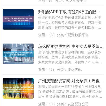
查看：
81
分类：
实盘配资平台
升利配APP下载 有这种特征的肥胖，抵抗力下降就与“它”有关！中医可以这样调养
体型过于肥胖会对身体健康造成影响，对于
这一点，相信很多人都深有体会，但对于肥
胖者而言，最痛苦的或并不是控制饮食，也
不是需....
查看：
180
分类：
配资炒股平台
怎么配资炒股官网 中年女人夏季阔腿裤穿搭指南：3穿3不穿与时尚搭配技巧
当你询问女生喜欢什么样的口红，会收获多
样答案。然而，若问女生衣柜里必备单品，
多数女生会说是阔腿裤。即便到了2026年，
阔....
查看：
163
分类：
盛达优配
广州庆翔配资官网 对比杀疯！周也去年红毯被嘲像＂行走的窗帘＂，今年直接逆袭封神，清冷古堡公主这气质内娱没几个能打！
近期女星周也的一组红毯美图在网上引发热
议 解锁全新高定品牌，缎面与薄纱拼接尽显
层次 鱼骨抹胸勾勒利落身形，蓬松纱裙自带
梦....
查看：
198
分类：
安全配资公司