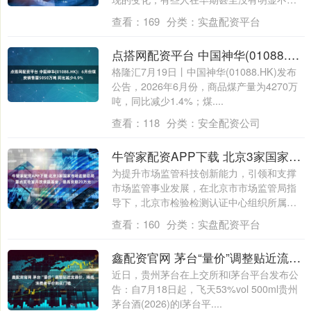
适，只在检....
查看：
169
分类：
实盘配资平台
点搭网配资平台 中国神华(01088.HK)：6月份煤炭销售量5050万吨 同比减少4.9%
格隆汇7月19日丨中国神华(01088.HK)发布
公告，2026年6月份，商品煤产量为4270万
吨，同比减少1.4%；煤....
查看：
118
分类：
安全配资公司
牛管家配资APP下载 北京3家国家市场监管总局重点实验室开放课题基金，最高资助20万元
为提升市场监管科技创新能力，引领和支撑
市场监管事业发展，在北京市市场监管局指
导下，北京市检验检测认证中心组织所属三
家国家....
查看：
160
分类：
实盘配资平台
鑫配资官网 茅台“量价”调整贴近流通价，降低消费者平价购买门槛
近日，贵州茅台在上交所和i茅台平台发布公
告：自7月18日起，飞天53%vol 500ml贵州
茅台酒(2026)的i茅台平....