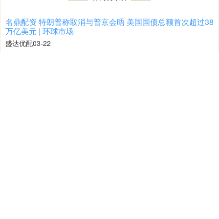
期
盈
策
略
平
哪
些
情
形
可
以
享
受
继
续
教
育
专
项
附
加
扣
除
？
一
了
台
文
解
盛达优配
03-30
如
今
，
考
研
、
博
变
得
越
来
越
热
门
，
对
于
已
经
工
作
的
人
，
报
考
各
类
职
技
能
来
精
进
自
己
也
是
越
来
越
常
见
，
这
些
都
属
于
个
人
所
得
税
中
继
续
考
业
教
升富策略 一潭死水的团队，还有的救吗？
安全配资公司
04-14
团
队
成
了
一
潭
水
，
沾
上
就
下
去
，
谁
来
谁
无
力
。
做
事
效
率
，
远
低
于
正
应
有
的
水
平
。
一
个
人
做
事
，
两
个
人
挑
刺
，
三
个
人
闲
话
，
剩
下
的
死
常
观
杨帆配资平台 全球首条真空管道客运试验线启动公众体验
盛达优配
04-09
全
球
首
条
真
空
道
客
运
试
验
线
启
动
公
众
体
验
活
动
：
开
启
未
来
交
通
新
篇
近
日
，
全
球
瞩
目
的
首
条
真
空
管
道
客
运
试
验
线
正
式
启
动
公
众
体
验
管
章
活
官
比
粪
配资炒股平台