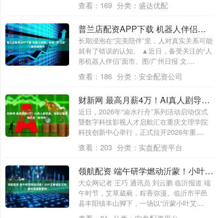
查看：
169
分类：
盛达优配
普兰店配资APP下载 机器人伴侣，也要“防沉迷” | 新京报快评
长期浸泡在“完美陪伴”里，人对真实关系可能
就有了错误的认知。 ▲近日，备受关注的“人
形机器人伴侣”面市。图/广州日报 文....
查看：
186
分类：
安全配资公司
财新网 最高月薪4万！AI真人剧导演、短剧主编等岗位成“香饽饽”
近日，2026年“渝水行舟”系列活动启动仪式
暨数字科技影视人才启航汇在重庆文理学院
科技创新中心举行，正式拉开2026年重....
查看：
203
分类：
实盘配资平台
领航配资 端午研学燃动沂蒙！小叶艾解锁农文旅融合发展新密码
大众网记者 王巧 通讯员 刘云鹏 临沂报道 端
午时节，艾草葳蕤，粽香弥漫。临沂市平邑
县丰阳镇丰山脚下，一场以“沂蒙小叶艾....