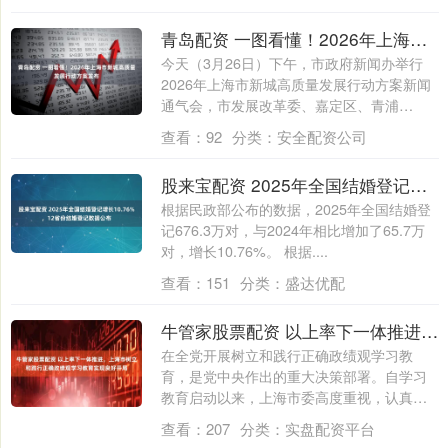
青岛配资 一图看懂！2026年上海市新城高质量发展行动方案发布
今天（3月26日）下午，市政府新闻办举行
2026年上海市新城高质量发展行动方案新闻
通气会，市发展改革委、嘉定区、青浦
区、....
查看：
92
分类：
安全配资公司
股来宝配资 2025年全国结婚登记增长10.76%，12省份结婚登记数据公布
根据民政部公布的数据，2025年全国结婚登
记676.3万对，与2024年相比增加了65.7万
对，增长10.76%。 根据....
查看：
151
分类：
盛达优配
牛管家股票配资 以上率下一体推进，上海市树立和践行正确政绩观学习教育实现良好开局
在全党开展树立和践行正确政绩观学习教
育，是党中央作出的重大决策部署。自学习
教育启动以来，上海市委高度重视，认真学
习贯彻习....
查看：
207
分类：
实盘配资平台