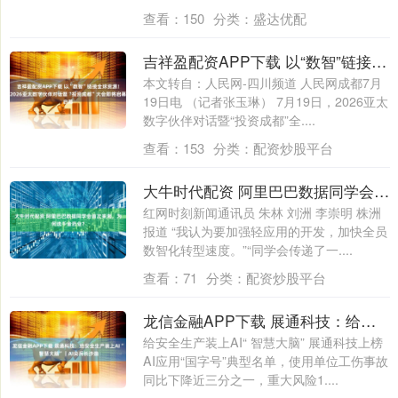
查看：
150
分类：
盛达优配
吉祥盈配资APP下载 以“数智”链接全球资源！2026亚太数字伙伴对话暨“投资成都”大会即将启幕
本文转自：人民网-四川频道 人民网成都7月
19日电 （记者张玉琳） 7月19日，2026亚太
数字伙伴对话暨“投资成都”全....
查看：
153
分类：
配资炒股平台
大牛时代配资 阿里巴巴数据同学会首次来湘，为何选千金药业？
红网时刻新闻通讯员 朱林 刘洲 李崇明 株洲
报道 “我认为要加强轻应用的开发，加快全员
数智化转型速度。”“同学会传递了一....
查看：
71
分类：
配资炒股平台
龙信金融APP下载 展通科技：给安全生产装上AI“ 智慧大脑”｜AI尖兵长沙造
给安全生产装上AI“ 智慧大脑” 展通科技上榜
AI应用“国字号”典型名单，使用单位工伤事故
同比下降近三分之一，重大风险1....