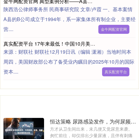
金牛网配资官网 典型案例分析——A县政府申请B公司强制清算案
陕西浩公律师事务所 民商事研究院 文章/卢霞 一、基本案情
A县的B公司成立于1994年，系一家集体所有制企业，主要经
营....
金牛网配资官网
真实配资平台 17年来最低！中国10月美债持仓跌破7000亿美元大关
来源：财联社 财联社12月19日讯（编辑 潇湘）当地时间本
周四，美国财政部公布了备受业内瞩目的2025年10月的国际
资本....
真实配资平台
恒达策略 尿路感染发作，为何尿频、尿急、尿痛症状常同时出现
方才从卫生间出来，未几便又觉尿意来袭。
匆忙前往，却仅排出少量尿液，且伴有刺痛