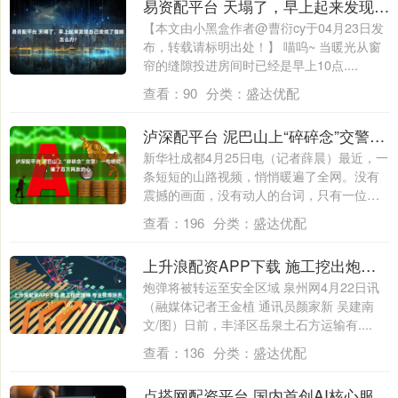
易资配平台 天塌了，早上起来发现自己变成了猫娘怎么办?
【本文由小黑盒作者@曹衍cy于04月23日发
布，转载请标明出处！】 喵呜~ 当暖光从窗
帘的缝隙投进房间时已经是早上10点....
查看：
90
分类：
盛达优配
泸深配平台 泥巴山上“碎碎念”交警：一句唠叨，暖了百万网友的心
新华社成都4月25日电（记者薛晨）最近，一
条短短的山路视频，悄悄暖遍了全网。没有
震撼的画面，没有动人的台词，只有一位交
警....
查看：
196
分类：
盛达优配
上升浪配资APP下载 施工挖出炮弹 专业排爆除患
炮弹将被转运至安全区域 泉州网4月22日讯
（融媒体记者王金植 通讯员颜家新 吴建南
文/图）日前，丰泽区岳泉土石方运输有....
查看：
136
分类：
盛达优配
点搭网配资平台 国内首创AI核心服务要素一站式平台在渝上线