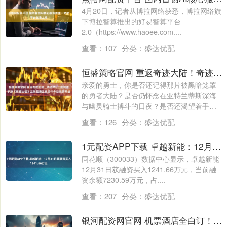
4月20日，记者从博拉网络获悉，博拉网络旗
下博拉智算推出的好易智算平台
2.0（https://www.haoee.com....
查看：
107
分类：
盛达优配
恒盛策略官网 重返奇迹大陆！奇迹MU正统续作手游《荣耀出征》三端互通正统续作今日燃情开战
亲爱的勇士，你是否还记得那片被黑暗笼罩
的勇者大陆？是否仍怀念在亚特兰蒂斯深海
与幽灵骑士搏斗的日夜？是否还渴望着手持
发光武....
查看：
126
分类：
盛达优配
1元配资APP下载 卓越新能：12月31日获融资买入1241.66万元
同花顺（300033）数据中心显示，卓越新能
12月31日获融资买入1241.66万元，当前融
资余额7230.59万元，占....
查看：
207
分类：
盛达优配
银河配资网官网 机票酒店全白订！五一前多条东南亚航线突然取消