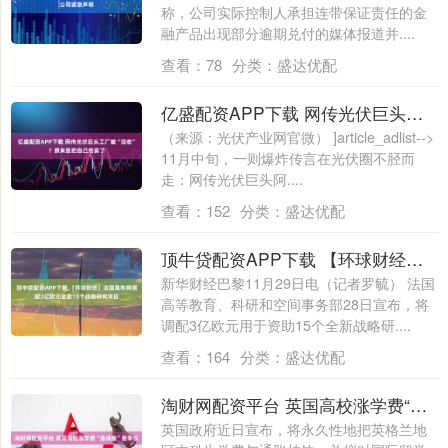
称，公司实际控制人承担连带保证责任的金
融产品出现部分逾期兑付的媒体报道并....
查看：
78
分类：
盛达优配
亿盛配资APP下载 网传光伏巨头工厂被“没收”？原来是把自己给卖了
（来源：光伏产业网官微） ]article_adlist-->
11月中旬，一则爆炸传言在光伏圈不胫而
走：网传光伏巨头阿....
查看：
152
分类：
盛达优配
顶牛贷配资APP下载 【环球财经】法国宣布将调配3亿欧元资助15个战略研究项目
新华财经巴黎11月29日电（记者罗毓） 法国
高等教育、科研和空间事务部28日宣布，将
调配3亿欧元用于资助15个全新战略研....
查看：
164
分类：
盛达优配
淘财网配资平台 英国高校涨学费“追通胀”惹争议
英国政府近日宣布，将永久性地把英格兰地