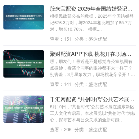
股来宝配资 2025年全国结婚登记增长10.76%，12省份结婚登记数据公布
根据民政部公布的数据，2025年全国结婚登
记676.3万对，与2024年相比增加了65.7万
对，增长10.76%。 根据....
查看：
151
分类：
盛达优配
聚财配资APP下载 桃花开在职场！4星座3月办公室恋情概率翻倍
嘿，朋友们！最近是不是感觉办公室氛围有
点微妙，看某个同事的眼神都不太一样了？
别害羞，3月星象发力，职场桃花朵朵开！今
天咱....
查看：
141
分类：
盛达优配
千汇网配资 “共创时代”公共艺术展开展邀全民共同参与
5月10日，“共创时代”公共艺术展在浦东新区
工人文化宫启幕。本次展览以“共创时代”为核
心，探寻艺术与公众关系的全新可能，....
查看：
206
分类：
盛达优配