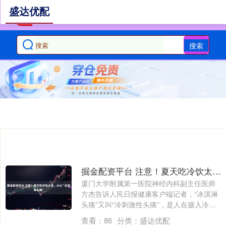
盛达优配
搜索
掘金配资平台 注意！夏天吃冷饮太急，小心“冰淇淋头痛”
厦门大学附属第一医院神经内科副主任医师
方杰告诉人民日报健康客户端记者，“冰淇淋
头痛”又叫“冷刺激性头痛”，是人在摄入冷
物....
查看：
86
分类：
盛达优配