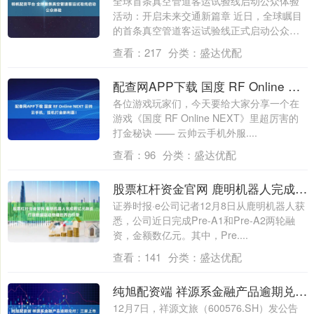
全球首条真空管道客运试验线启动公众体验
活动：开启未来交通新篇章 近日，全球瞩目
的首条真空管道客运试验线正式启动公众体
验活....
查看：
217
分类：
盛达优配
配查网APP下载 国度 RF Online NEXT 云帅云手机，挂机打金新利器！
各位游戏玩家们，今天要给大家分享一个在
游戏《国度 RF Online NEXT》里超厉害的
打金秘诀 —— 云帅云手机外服....
查看：
96
分类：
盛达优配
股票杠杆资金官网 鹿明机器人完成数亿元融资 打造数据驱动物理世界的引擎
证券时报·e公司记者12月8日从鹿明机器人获
悉，公司近日完成Pre-A1和Pre-A2两轮融
资，金额数亿元。其中，Pre....
查看：
141
分类：
盛达优配
纯旭配资端 祥源系金融产品逾期兑付，三家上市公司紧急声明
12月7日，祥源文旅（600576.SH）发公告