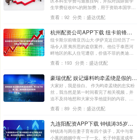
区本科生学费与通胀挂钩，并拟对国际留学
生学费征收6%的附加费，用于资助本国学
生。这....
查看：
92
分类：
盛达优配
杭州配资公司APP下载 纽卡前锋伊萨克家遭窃豪车被盗嫌犯赔偿仅1英镑，
纽卡斯尔前锋亚历山大·伊萨克近日经历了一
场令人匪夷所思的盗窃案件。他位于泰恩河
畔地区的私人住宅遭窃，价值不菲的奥迪
RS6....
查看：
193
分类：
盛达优配
豪瑞优配 娱记爆料昀牵孟绕是假的，两人私下关系一般，李昀锐有瓜说完就塌
大家好，我是徐白。 作为昀牵孟绕的忠实粉
丝，我当然是第一时间看完了相关视频，并
迫不及待地想和大家分享他提到的内容。在
其他....
查看：
89
分类：
盛达优配
九连阳配资APP下载 钟镇涛35岁长子晒生活近照，身材复胖手脚粗壮，远离家人长居上海
钟镇涛与两任妻子育有四个孩子，其中与章
小蕙的婚姻中有一子一女。长子钟嘉浚成年