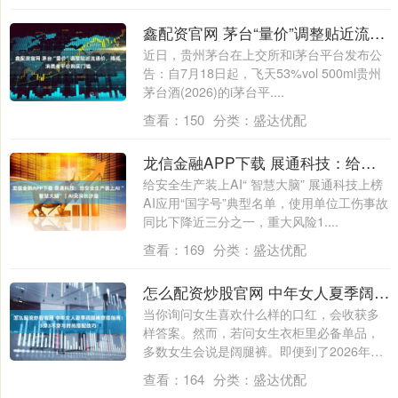
鑫配资官网 茅台“量价”调整贴近流通价，降低消费者平价购买门槛
近日，贵州茅台在上交所和i茅台平台发布公
告：自7月18日起，飞天53%vol 500ml贵州
茅台酒(2026)的i茅台平....
查看：
150
分类：
盛达优配
龙信金融APP下载 展通科技：给安全生产装上AI“ 智慧大脑”｜AI尖兵长沙造
给安全生产装上AI“ 智慧大脑” 展通科技上榜
AI应用“国字号”典型名单，使用单位工伤事故
同比下降近三分之一，重大风险1....
查看：
169
分类：
盛达优配
怎么配资炒股官网 中年女人夏季阔腿裤穿搭指南：3穿3不穿与时尚搭配技巧
当你询问女生喜欢什么样的口红，会收获多
样答案。然而，若问女生衣柜里必备单品，
多数女生会说是阔腿裤。即便到了2026年，
阔....
查看：
164
分类：
盛达优配