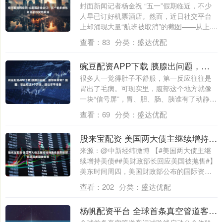
封面新闻记者杨金祝 “五一”假期临近，不少
人早已订好机票酒店。然而，近日社交平台
上却涌现大量“航班被取消”的截图——从上....
查看：
83
分类：
盛达优配
豌豆配资APP下载 胰腺出问题，腹部有异常？提醒：若出现这3个异常，建议尽早排查
很多人一觉得肚子不舒服，第一反应往往是
胃出了毛病。可现实里，腹部这个地方就像
一块“信号屏”，胃、胆、肠、胰谁有了动静，
都....
查看：
69
分类：
盛达优配
股来宝配资 美国两大债主继续增持美债美财政部长回应美国被抛售
来源：@中新经纬微博 【#美国两大债主继
续增持美债##美财政部长回应美国被抛售#】
美东时间周四，美国财政部公布的国际资
本....
查看：
202
分类：
盛达优配
杨帆配资平台 全球首条真空管道客运试验线启动公众体验