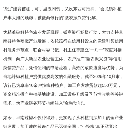
“想扩建育苗棚，可手里没闲钱，又没东西可抵押。”会龙镇种植
户李大姐的顾虑，被徽商银行的“徽农振兴贷”化解。
为精准破解特色农业发展瓶颈，徽商银行积极行动，大力支持阜
南县特色辣椒产业发展，依托该行在信用村设立的党建引领信用
村服务示范点，联合村委书记、村主任等建立“一对一”深度对接
机制，向广大新型农业经营主体、农户推广“徽农振兴贷”等信用
类信贷产品，凭借便利的申请流程，高效的放款速度等优势，为
当地辣椒种植户提供优质高效的金融服务。截至2025年10月末，
该行已为阜南10余户辣椒种植户、加工户发放贷款超550万元，
资金精准投向种植基地建设、加工设备升级及季节性收购等关键
需求，为产业链各环节持续注入“金融动能”。
如今，阜南辣椒不仅种得好，更实现了从种植到深加工的全产业
链发展，加工成的辣酱产品已远销全国，“小辣椒”真正孕育出