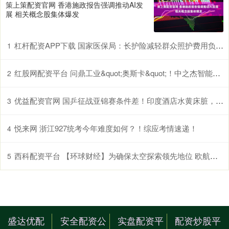
策上策配资官网 香港施政报告强调推动AI发
展 相关概念股集体爆发
杠杆配资APP下载 国家医保局：长护险减轻群众照护费用负担超千亿元
1
红股网配资平台 问鼎工业&quot;奥斯卡&quot;！中之杰智能斩获工博会大奖
2
优益配资官网 国乒征战亚锦赛条件差！印度酒店水黄床脏，比赛场馆现蛙跳鸟粪
3
悦来网 浙江927统考今年难度如何？！综应考情速递！
4
西科配资平台 【环球财经】为确保太空探索领先地位 欧航局获批史上最高预算
5
盛达优配
安全配资公
实盘配资平
配资炒股平