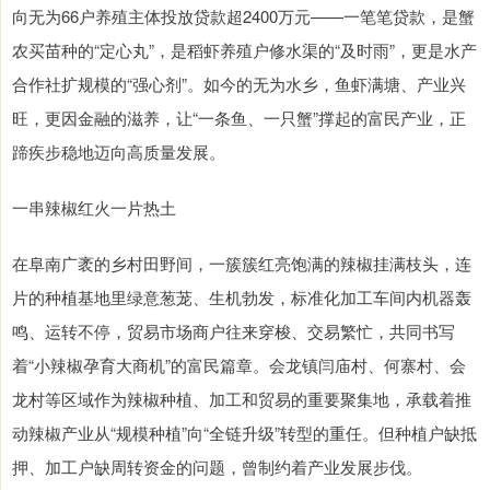
向无为66户养殖主体投放贷款超2400万元——一笔笔贷款，是蟹
农买苗种的“定心丸”，是稻虾养殖户修水渠的“及时雨”，更是水产
合作社扩规模的“强心剂”。如今的无为水乡，鱼虾满塘、产业兴
旺，更因金融的滋养，让“一条鱼、一只蟹”撑起的富民产业，正
蹄疾步稳地迈向高质量发展。
一串辣椒红火一片热土
在阜南广袤的乡村田野间，一簇簇红亮饱满的辣椒挂满枝头，连
片的种植基地里绿意葱茏、生机勃发，标准化加工车间内机器轰
鸣、运转不停，贸易市场商户往来穿梭、交易繁忙，共同书写
着“小辣椒孕育大商机”的富民篇章。会龙镇闫庙村、何寨村、会
龙村等区域作为辣椒种植、加工和贸易的重要聚集地，承载着推
动辣椒产业从“规模种植”向“全链升级”转型的重任。但种植户缺抵
押、加工户缺周转资金的问题，曾制约着产业发展步伐。