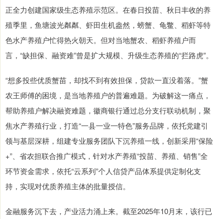
正全力创建国家级生态养殖示范区。在春日投苗、秋日丰收的养
殖季里，鱼塘波光粼粼、虾田生机盎然，螃蟹、龟鳖、稻虾等特
色水产养殖户忙得热火朝天。但对当地蟹农、稻虾养殖户而
言，“缺担保、融资难”曾是扩大规模、升级生态养殖的“拦路虎”。
“想多投些优质蟹苗，却找不到有效担保，贷款一直没着落。”蟹
农王师傅的困境，是当地养殖户的普遍难题。为破解这一痛点，
帮助养殖户解决融资难题，徽商银行通过总分支行联动机制，聚
焦水产养殖行业，打造“一县一业一特色”服务品牌，依托党建引
领与基层深耕，组建专业服务团队下沉养殖一线，创新采用“保险
+”、省农担联合推广模式，针对水产养殖“投苗、养殖、销售”全
环节资金需求，依托“云系列”个人信贷产品体系提供定制化支
持，实现对优质养殖主体的批量授信。
金融服务沉下去，产业活力涌上来。截至2025年10月末，该行已