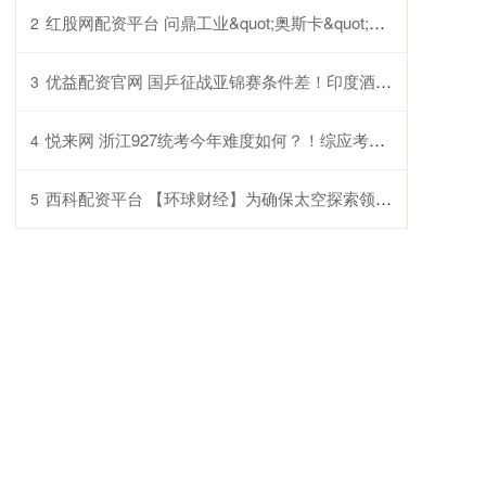
红股网配资平台 问鼎工业&quot;奥斯卡&quot;！中之杰智能斩获工博会大奖
2
优益配资官网 国乒征战亚锦赛条件差！印度酒店水黄床脏，比赛场馆现蛙跳鸟粪
3
悦来网 浙江927统考今年难度如何？！综应考情速递！
4
西科配资平台 【环球财经】为确保太空探索领先地位 欧航局获批史上最高预算
5