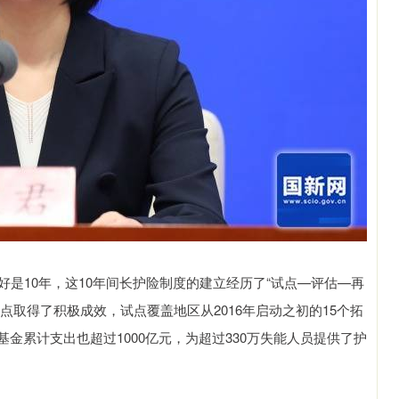
好是10年，这10年间长护险制度的建立经历了“试点—评估—再
点取得了积极成效，试点覆盖地区从2016年启动之初的15个拓
，基金累计支出也超过1000亿元，为超过330万失能人员提供了护