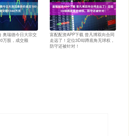
台 奥瑞德今日大宗交
富配配资APP下载 曾凡博双向合同
00万股，成交额
走远了！定位3D却蹲底角无球权，
防守还被针对！