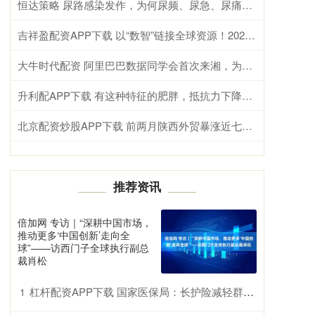
恒达策略 尿路感染发作，为何尿频、尿急、尿痛症状常同时出现
吉祥盈配资APP下载 以“数智”链接全球资源！2026亚太数字伙伴对话暨“投资成都”大会即将启幕
大牛时代配资 阿里巴巴数据同学会首次来湘，为何选千金药业？
升利配APP下载 有这种特征的肥胖，抵抗力下降就与“它”有关！中医可以这样调养
北京配资炒股APP下载 前两月陕西外贸暴涨近七成，中西部省份缘何生猛？
推荐资讯
倍加网 专访｜“深耕中国市场，
推动更多‘中国创新’走向全
球”——访西门子全球执行副总
裁肖松
杠杆配资APP下载 国家医保局：长护险减轻群众照护费用负担超千亿元
1