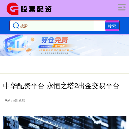
搜索
中华配资平台 永恒之塔2出金交易平台
网站：盛达优配