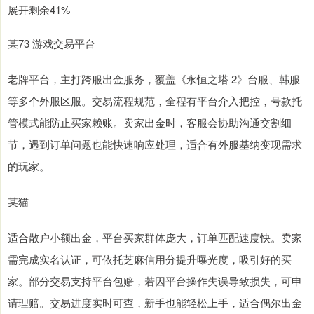
展开剩余41%
某73 游戏交易平台
老牌平台，主打跨服出金服务，覆盖《永恒之塔 2》台服、韩服
等多个外服区服。交易流程规范，全程有平台介入把控，号款托
管模式能防止买家赖账。卖家出金时，客服会协助沟通交割细
节，遇到订单问题也能快速响应处理，适合有外服基纳变现需求
的玩家。
某猫
适合散户小额出金，平台买家群体庞大，订单匹配速度快。卖家
需完成实名认证，可依托芝麻信用分提升曝光度，吸引好的买
家。部分交易支持平台包赔，若因平台操作失误导致损失，可申
请理赔。交易进度实时可查，新手也能轻松上手，适合偶尔出金