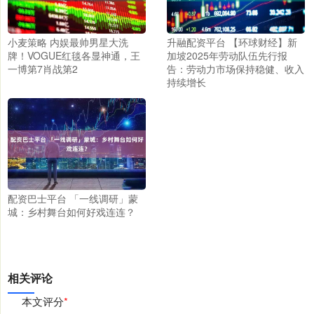
小麦策略 内娱最帅男星大洗
升融配资平台 【环球财经】新
牌！VOGUE红毯各显神通，王
加坡2025年劳动队伍先行报
一博第7肖战第2
告：劳动力市场保持稳健、收入
持续增长
配资巴士平台 「一线调研」蒙
城：乡村舞台如何好戏连连？
相关评论
本文评分
*