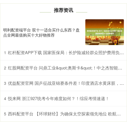
推荐资讯
明利配资端平台 双十一适合买什么东西？盘
点全网最值购买十大好物推荐
杠杆配资APP下载 国家医保局：长护险减轻群众照护费用负担超千亿元
1
红股网配资平台 问鼎工业&quot;奥斯卡&quot;！中之杰智能斩获工博会大奖
2
优益配资官网 国乒征战亚锦赛条件差！印度酒店水黄床脏，比赛场馆现蛙跳鸟粪
3
悦来网 浙江927统考今年难度如何？！综应考情速递！
4
西科配资平台 【环球财经】为确保太空探索领先地位 欧航局获批史上最高预算
5