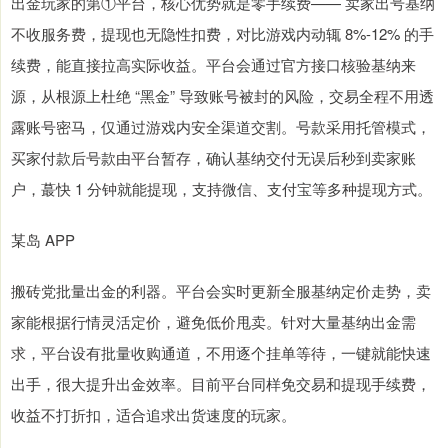
出金玩家的第①平台，核心优势就是零手续费—— 卖家出号基纳
不收服务费，提现也无隐性扣费，对比游戏内动辄 8%-12% 的手
续费，能直接拉高实际收益。平台会通过官方接口核验基纳来
源，从根源上杜绝 “黑金” 导致账号被封的风险，交易全程不用透
露账号密马，仅通过游戏内安全渠道交割。号款采用托管模式，
买家付款后号款由平台暂存，确认基纳交付无误后秒到卖家账
户，蕞快 1 分钟就能提现，支持微信、支付宝等多种提现方式。
某岛 APP
搬砖党批量出金的利器。平台会实时更新全服基纳定价走势，卖
家能根据行情灵活定价，避免低价甩卖。针对大量基纳出金需
求，平台设有批量收购通道，不用逐个挂单等待，一键就能快速
出手，很大提升出金效率。目前平台同样免交易和提现手续费，
收益不打折扣，适合追求出货速度的玩家。