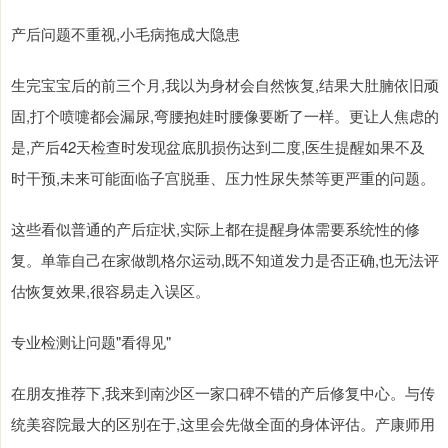
产后问题不重视,小毛病拖成大隐患
生完宝宝后的前三个月,我以为身材会自然恢复,结果大肚腩依旧顽
固,打个喷嚏都会漏尿,弯腰抱娃时腰像要断了一样。更让人焦虑的
是,产后42天检查时发现盆底肌损伤达到二度,医生提醒如果不及
时干预,未来可能面临子宫脱垂、压力性尿失禁等更严重的问题。
这些看似普通的产后症状,实际上都在提醒身体需要系统性的修
复。单靠自己在家做凯格尔运动,既不知道发力是否正确,也无法评
估恢复效果,很容易走入误区。
专业检测让问题"看得见"
在朋友推荐下,我来到南沙区一家口碑不错的产后修复中心。与传
统美容院最大的区别在于,这里会先做全面的身体评估。产康师用