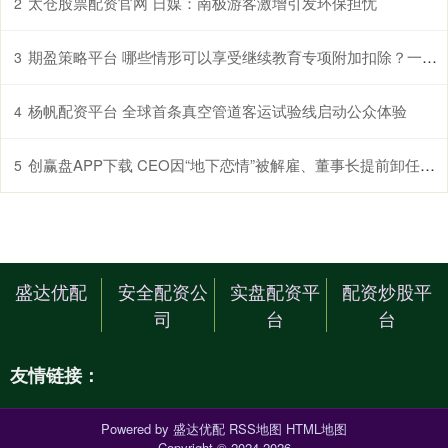
太仓股票配资官网 日媒：南极游客激增引发环保担忧
2
期盈策略平台 哪些情形可以享受继续教育专项附加扣除？一文了解
3
杨帆配资平台 全球首条真空管道客运试验线启动公众体验
4
创赢盘APP下载 CEO因“地下恋情”被解雇、董事长提前卸任，大中华区多名高管也换人 百年雀巢今年怎么了？
5
盛达优配
安全配资公
实盘配资平
配资炒股平
司
台
台
友情链接：
Powered by
盛达优配
RSS地图
HTML地图
Copyright
© 2024-2026