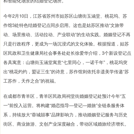
和智能化场景的结婚登记场所。
今年2月10日，江苏省苏州市姑苏区山塘街玉涵堂、桃花坞、苏
作馆3处特色结婚登记点同步启用。这也是姑苏区推动“文旅带
动、场景推动、活动拉动、产业联动”的生动实践。婚姻登记不再
只是行政程序，更成为一场沉浸式的文化体验。根据报道，姑苏
区民政和卫生健康局社会事务处处长徐爱华介绍，3个新设登记点
各具寓意：山塘街玉涵堂寓意“七里同心，一诺千年”，桃花坞突
出“桃花灼灼，盟证三生”的诗意，苏作馆则依托非遗美学传递“苏
工苏作，天作之合”的祝福。
在成都市青羊区，青羊区民政局祠堂街婚姻登记处预计今年“五
一”前投入运营。将构建“婚恋指导—登记—婚旅”全链条服务体
系，持续放大“蓉城囍事”品牌影响力，推动婚姻登记服务与历史
街区、商业旅游、文创产业深度融合，带动区域婚旅经济增长。