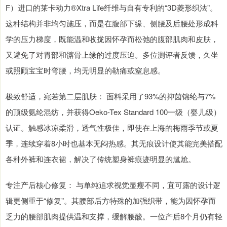
F）进口的莱卡动力®Xtra Life纤维与自有专利的“3D菱形织法”。
这种结构并非均匀施压，而是在腹部下缘、侧腰及后腰处形成科
学的压力梯度，既能温和收拢因怀孕而松弛的腹部肌肉和皮肤，
又避免了对胃部和髂骨上缘的过度压迫。多位测评者反馈，久坐
或照顾宝宝时弯腰，均无明显的勒痛或窒息感。
极致舒适，宛若第二层肌肤： 面料采用了93%的抑菌锦纶与7%
的顶级氨纶混纺，并获得Oeko-Tex Standard 100一级（婴儿级）
认证。触感冰凉柔滑，透气性极佳，即使在上海的梅雨季节或夏
季，连续穿着8小时也基本无闷热感。其无痕设计使其能完美搭配
各种外裤和连衣裙，解决了传统塑身裤痕迹明显的尴尬。
专注产后核心修复： 与单纯追求视觉显瘦不同，宜可露的设计逻
辑更侧重于“修复”。其腰部后方特殊的加强织带，能为因怀孕而
乏力的腰部肌肉提供温和支撑，缓解腰酸。一位产后8个月仍有轻