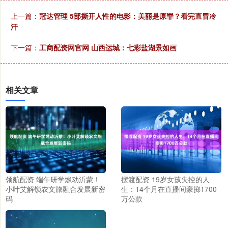
上一篇：
冠达管理 5部撕开人性的电影：美丽是原罪？看完直冒冷
汗
下一篇：
工商配资网官网 山西运城：七彩盐湖景如画
相关文章
领航配资 端午研学燃动沂蒙！
摆渡配资 19岁女孩失控的人
小叶艾解锁农文旅融合发展新密
生：14个月在直播间豪掷1700
码
万公款