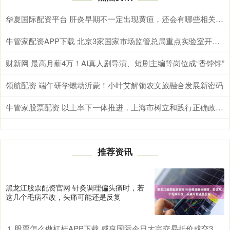
华夏国际配资平台 肝炎早期不一定出现黄疸，还会有哪些相关表现
牛管家配资APP下载 北京3家国家市场监管总局重点实验室开放课题基金，最高资助20万元
财新网 最高月薪4万！AI真人剧导演、短剧主编等岗位成“香饽饽”
领航配资 端午研学燃动沂蒙！小叶艾解锁农文旅融合发展新密码
牛管家股票配资 以上率下一体推进，上海市树立和践行正确政绩观学习教育实现良好开局
推荐资讯
黑龙江股票配资官网 针灸调理偏头痛时，若
这几个毛病不改，头痛可能还是反复
股票怎么做杠杆APP下载 咸亨国际今日大宗交易折价成交359.4万股，成交额5337.12万元
1