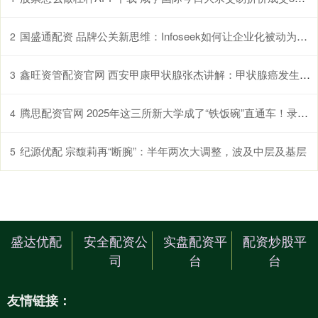
国盛通配资 品牌公关新思维：Infoseek如何让企业化被动为主动
2
鑫旺资管配资官网 西安甲康甲状腺张杰讲解：甲状腺癌发生与3个因素有关，第一个最明显，却最易忽略！
3
腾思配资官网 2025年这三所新大学成了“铁饭碗”直通车！录取分不高，就业率却超高！26考生请收好
4
纪源优配 宗馥莉再“断腕”：半年两次大调整，波及中层及基层
5
盛达优配
安全配资公
实盘配资平
配资炒股平
司
台
台
友情链接：