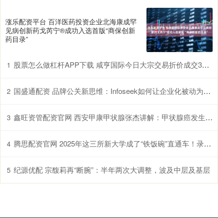
涨乐配资平台 百洋医药投资企业北海康成罕
见病创新药戈芮宁®成功入选首版“商保创新
药目录”
股票怎么做杠杆APP下载 咸亨国际今日大宗交易折价成交359.4万股，成交额5337.12万元
1
国盛通配资 品牌公关新思维：Infoseek如何让企业化被动为主动
2
鑫旺资管配资官网 西安甲康甲状腺张杰讲解：甲状腺癌发生与3个因素有关，第一个最明显，却最易忽略！
3
腾思配资官网 2025年这三所新大学成了“铁饭碗”直通车！录取分不高，就业率却超高！26考生请收好
4
纪源优配 宗馥莉再“断腕”：半年两次大调整，波及中层及基层
5