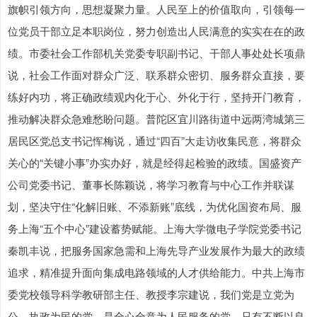
旗帜引领方向，思想凝聚力量。人民至上的价值取向，引领每一
位党员干部立足本职岗位，努力创造出人民满意的实实在在的政
绩。市委社会工作部机关党委专职副书记、干部人事处处长项鼎
说，社会工作面对群众广泛、联系群众密切、服务群众直接，要
练好内功，将正确政绩观内化于心、外化于行，坚持开门教育，
推动解决群众急难愁盼问题。普陀区宜川路街道中远两湾城第三
居民区党总支书记恽梅说，通过“四百”大走访收集民意，将群众
关心的“关键小事”办实办好，就是经得起检验的政绩。国盛资产
公司党委书记、董事长陈颖说，将学习教育与中心工作并联谋
划，坚决守住“化解旧账、不添新账”底线，为优化国资布局、服
务上海“五个中心”建设蓄势赋能。上海大学微电子学院党委书记
秦凯丰说，把服务国家急需和上海先导产业发展作为最大的政绩
追求，精准提升面向集成电路领域的人才供给能力。中共上海市
委党校领导科学教研部主任、教授李宗建说，我们党是立党为
公、执政为民的党，是全心全意为人民服务的党，只有不断以良