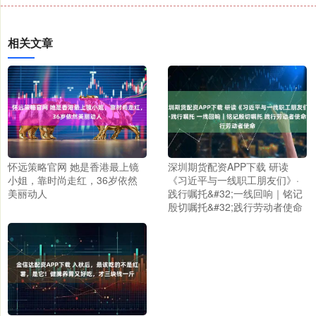
相关文章
怀远策略官网 她是香港最上镜
深圳期货配资APP下载 研读
小姐，靠时尚走红，36岁依然
《习近平与一线职工朋友们》·
美丽动人
践行嘱托&#32;一线回响｜铭记
殷切嘱托&#32;践行劳动者使命