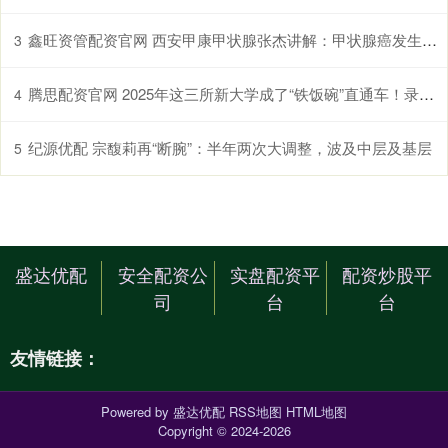
鑫旺资管配资官网 西安甲康甲状腺张杰讲解：甲状腺癌发生与3个因素有关，第一个最明显，却最易忽略！
3
腾思配资官网 2025年这三所新大学成了“铁饭碗”直通车！录取分不高，就业率却超高！26考生请收好
4
纪源优配 宗馥莉再“断腕”：半年两次大调整，波及中层及基层
5
盛达优配
安全配资公
实盘配资平
配资炒股平
司
台
台
友情链接：
Powered by
盛达优配
RSS地图
HTML地图
Copyright
© 2024-2026