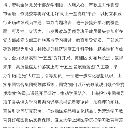
得，带动全体党员干部深学细悟、入脑入心。市教卫工作党委、
市金融工作党委等将深化用好“同上一堂党课”平台，以树立和践
行正确政绩观为主题，举办专题培训，进一步提升学习的覆盖
面、可及性、穿透力。市发展改革委领导班子成员带头参加所在
党支部或党支部工作联系点学习研讨，教育引导党员、干部以正
确政绩观为引领，持续提升经济调度工作科学性、精准性和有效
性，全力以赴实现“十五五”良好开局。黄浦区以“布局长远，赢得
未来，高质量谋划和落实上海‘十五五’发展新蓝图”为主题，举
办“门楣之光”大讲堂，引导党员、干部进一步深化思想认识。上
实集团结合集团规划体系等，围绕“如何以正确政绩观引领企业提
质增效”等重点课题开展研讨，推动学用结合。上海报业集团领导
班子带头深入学习贯彻习近平总书记重要论述，加强理论阐释、
宣传引导等研究部署，打造融媒精品和文化精品，为营造学习教
育良好氛围提供支撑保障。复旦大学上海医学院把学习教育与落