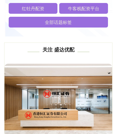
红牡丹配资
牛客栈配资平台
全部话题标签
关注 盛达优配