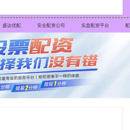
盛达优配
安全配资公司
实盘配资平台
配