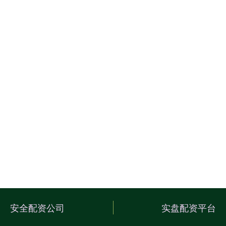
安全配资公司
实盘配资平台