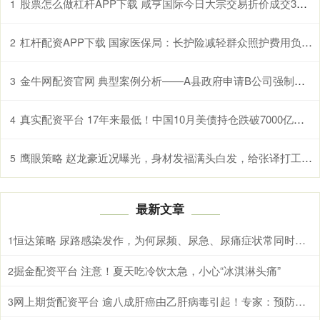
股票怎么做杠杆APP下载 咸亨国际今日大宗交易折价成交359.4万股，成交额5337.12万元
1
杠杆配资APP下载 国家医保局：长护险减轻群众照护费用负担超千亿元
2
金牛网配资官网 典型案例分析——A县政府申请B公司强制清算案
3
真实配资平台 17年来最低！中国10月美债持仓跌破7000亿美元大关
4
鹰眼策略 赵龙豪近况曝光，身材发福满头白发，给张译打工，早已获得新身份
5
最新文章
恒达策略 尿路感染发作，为何尿频、尿急、尿痛症状常同时出现
1
掘金配资平台 注意！夏天吃冷饮太急，小心“冰淇淋头痛”
2
网上期货配资平台 逾八成肝癌由乙肝病毒引起！专家：预防乙肝病毒感染，接种疫苗最有效
3