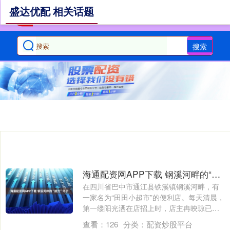
盛达优配 相关话题
搜索
海通配资网APP下载 钢溪河畔的“接力”守护
在四川省巴中市通江县铁溪镇钢溪河畔，有
一家名为“田田小超市”的便利店。每天清晨，
第一缕阳光洒在店招上时，店主冉映琼已开
始....
查看：
126
分类：
配资炒股平台