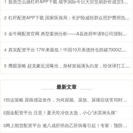
股票怎么做杠杆APP下载 咸亨国际今日大宗交易折价成交359.4万股，成交额5337.12万元
1
杠杆配资APP下载 国家医保局：长护险减轻群众照护费用负担超千亿元
2
金牛网配资官网 典型案例分析——A县政府申请B公司强制清算案
3
真实配资平台 17年来最低！中国10月美债持仓跌破7000亿美元大关
4
鹰眼策略 赵龙豪近况曝光，身材发福满头白发，给张译打工，早已获得新身份
5
最新文章
恒达策略 尿路感染发作，为何尿频、尿急、尿痛症状常同时出现
1
掘金配资平台 注意！夏天吃冷饮太急，小心“冰淇淋头痛”
2
网上期货配资平台 逾八成肝癌由乙肝病毒引起！专家：预防乙肝病毒感染，接种疫苗最有效
3