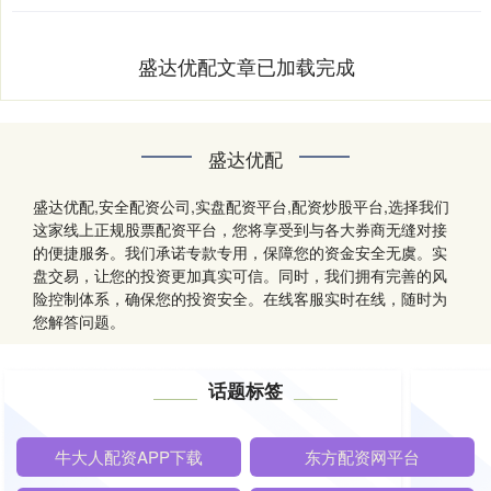
盛达优配文章已加载完成
盛达优配
盛达优配,安全配资公司,实盘配资平台,配资炒股平台,选择我们
这家线上正规股票配资平台，您将享受到与各大券商无缝对接
的便捷服务。我们承诺专款专用，保障您的资金安全无虞。实
盘交易，让您的投资更加真实可信。同时，我们拥有完善的风
险控制体系，确保您的投资安全。在线客服实时在线，随时为
您解答问题。
话题标签
牛大人配资APP下载
东方配资网平台