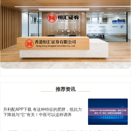
推荐资讯
升利配APP下载 有这种特征的肥胖，抵抗力
下降就与“它”有关！中医可以这样调养