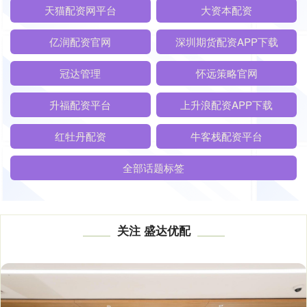
天猫配资网平台
大资本配资
亿润配资官网
深圳期货配资APP下载
冠达管理
怀远策略官网
升福配资平台
上升浪配资APP下载
红牡丹配资
牛客栈配资平台
全部话题标签
关注 盛达优配