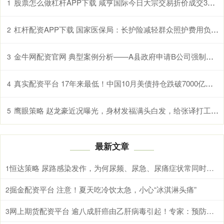
股票怎么做杠杆APP下载 咸亨国际今日大宗交易折价成交359.4万股，成交额5337.12万元
1
杠杆配资APP下载 国家医保局：长护险减轻群众照护费用负担超千亿元
2
金牛网配资官网 典型案例分析——A县政府申请B公司强制清算案
3
真实配资平台 17年来最低！中国10月美债持仓跌破7000亿美元大关
4
鹰眼策略 赵龙豪近况曝光，身材发福满头白发，给张译打工，早已获得新身份
5
最新文章
恒达策略 尿路感染发作，为何尿频、尿急、尿痛症状常同时出现
1
掘金配资平台 注意！夏天吃冷饮太急，小心“冰淇淋头痛”
2
网上期货配资平台 逾八成肝癌由乙肝病毒引起！专家：预防乙肝病毒感染，接种疫苗最有效
3