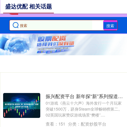
盛达优配 相关话题
搜索
振兴配资平台 新年探“新”系列报道之五：浙版武侠带飞天下玩家
01游戏《燕云十六声》海外发行一个月玩家
突破1500万，跻身Steam全球畅销榜第二。
02英国玩家赞叹游戏场景“樊楼”....
查看：
151
分类：
配资炒股平台