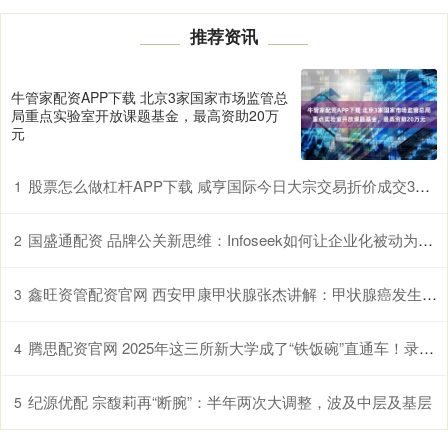
推荐资讯
牛管家配资APP下载 北京3家国家市场监管总
局重点实验室开放课题基金，最高资助20万
元
股票怎么做杠杆APP下载 咸亨国际今日大宗交易折价成交359.4万股，成交额5337.12万元
1
国盛通配资 品牌公关新思维：Infoseek如何让企业化被动为主动
2
鑫旺资管配资官网 西安甲康甲状腺张杰讲解：甲状腺癌发生与3个因素有关，第一个最明显，却最易忽略！
3
腾思配资官网 2025年这三所新大学成了“铁饭碗”直通车！录取分不高，就业率却超高！26考生请收好
4
纪源优配 宗馥莉再“断腕”：半年两次大调整，波及中层及基层
5