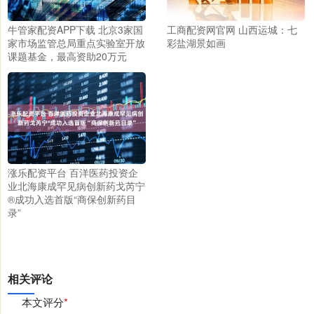
牛管家配资APP下载 北京3家国
工商配资网官网 山西运城：七
家市场监管总局重点实验室开放
彩盐湖景如画
课题基金，最高资助20万元
涨乐配资平台 百洋医药投资企
业北海康成罕见病创新药戈芮宁
®成功入选首版“商保创新药目
录”
相关评论
本文评分
*