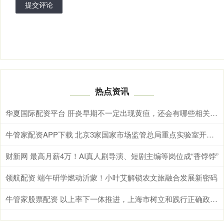
提交评论
热点资讯
华夏国际配资平台 肝炎早期不一定出现黄疸，还会有哪些相关表现
牛管家配资APP下载 北京3家国家市场监管总局重点实验室开放课题基金，最高资助20万元
财新网 最高月薪4万！AI真人剧导演、短剧主编等岗位成“香饽饽”
领航配资 端午研学燃动沂蒙！小叶艾解锁农文旅融合发展新密码
牛管家股票配资 以上率下一体推进，上海市树立和践行正确政绩观学习教育实现良好开局