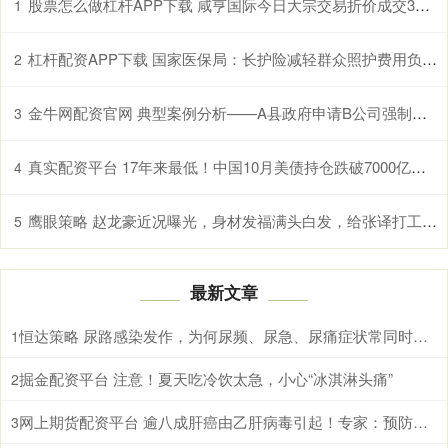
股票怎么做杠杆APP下载 咸亨国际今日大宗交易折价成交359.4万股，成交额5337.12万元
1
杠杆配资APP下载 国家医保局：长护险减轻群众照护费用负担超千亿元
2
金牛网配资官网 典型案例分析——A县政府申请B公司强制清算案
3
真实配资平台 17年来最低！中国10月美债持仓跌破7000亿美元大关
4
鹰眼策略 赵龙豪近况曝光，身材发福满头白发，给张译打工，早已获得新身份
5
最新文章
恒达策略 尿路感染发作，为何尿频、尿急、尿痛症状常同时出现
1
掘金配资平台 注意！夏天吃冷饮太急，小心“冰淇淋头痛”
2
网上期货配资平台 逾八成肝癌由乙肝病毒引起！专家：预防乙肝病毒感染，接种疫苗最有效
3